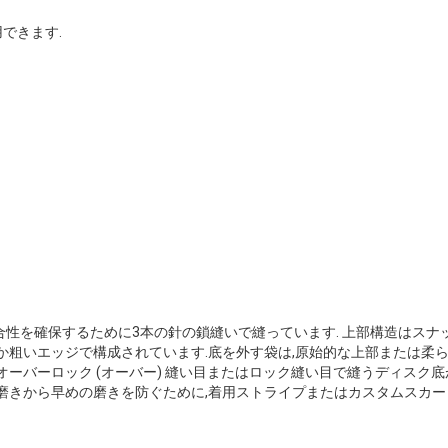
できます.
性を確保するために3本の針の鎖縫いで縫っています. 上部構造はスナッ
か粗いエッジで構成されています.底を外す袋は,原始的な上部または柔
オーバーロック (オーバー) 縫い目またはロック縫い目で縫うディスク底
の磨きから早めの磨きを防ぐために,着用ストライプまたはカスタムスカ