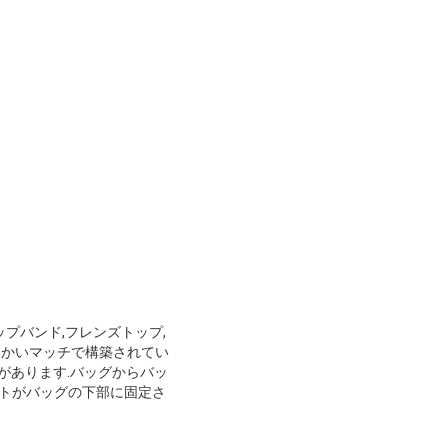
プバンド,フレンズトップ,
らかいマッチで構築されてい
があります.バッグからバッ
ートがバッグの下部に固定さ