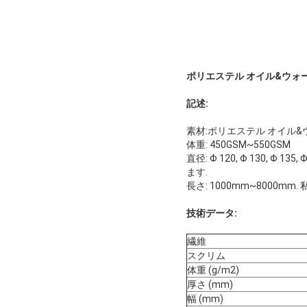
ポリエステル オイル&ウォ
記述:
素材:ポリエステル オイル
体重: 450GSM~550GSM
直径: Φ 120, Φ 130, Φ 13
ます.
長さ: 1000mm~8000
技術データ:
繊維
スクリム
体重 (g/m2)
厚さ (mm)
幅 (mm)