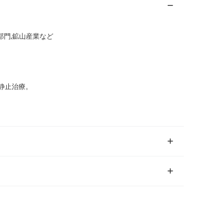
部門,鉱山産業など
静止治療。