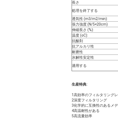
長さ
処理を終了する
透気性 (m3/m2/min):
張力強度 (N/5×20cm)
伸縮長さ (%):
温度 (oC):
抗酸剤
抗アルカリ性
耐磨性
水解性安定性
適用する
生産特典:
1高効率のフィルタリング
2深度フィルタリング
3化学的に互換性のあるメ
4高温耐性がある
5高流量効率