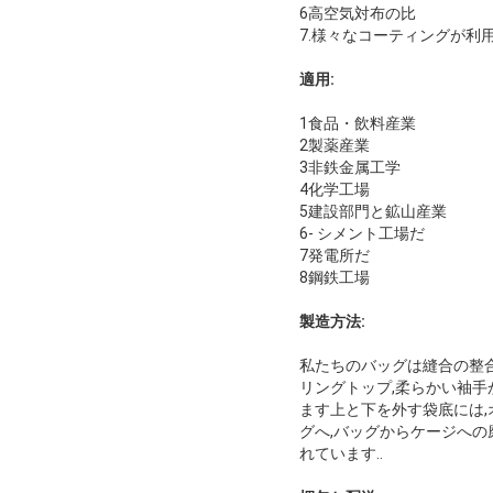
6高空気対布の比
7.様々なコーティングが利用
適用:
1食品・飲料産業
2製薬産業
3非鉄金属工学
4化学工場
5建設部門と鉱山産業
6- シメント工場だ
7発電所だ
8鋼鉄工場
製造方法:
私たちのバッグは縫合の整合
リングトップ,柔らかい袖手
ます上と下を外す袋底には,
グへ,バッグからケージへ
れています..