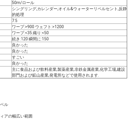
50m/ロール
シングリング,カレンダー,オイル&ウォーターリペルセント,反静
的処理
7.5
ワープ:>900 ウェフト:>1200
ワープ:<35 織り:<50
続き:120 瞬間に:150
良かった
良かった
すごい
良かった
主に食品および飲料産業,製薬産業,非鉄金属産業,化学工場,建設
部門および鉱山産業,発電所などで使用されます.
レベル
ディアの幅広い範囲