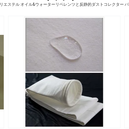
リエステル オイル&ウォーターリペレンツと反静的ダストコレクター バ