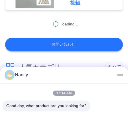
を
接触
要
求
loading...
し
お問い合わせ!
な
さ
人気カテゴリ
すべて
い
Nancy
集塵フィルターバッ
アラミドフィルター
地
グ
バッグ
12:14 AM
図
Good day, what product are you looking for?
ポリエステル フィル
液体フィルターバッ
ター・バッグ
グ
プ