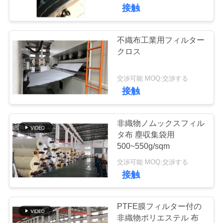
た
接触
ち
に
不織布工業用フィルター
クロス
関
し
交渉可能 MOQ:交渉する
接触
て
は
非織物ノムックスフィル
タ布 塵収集袋用
500~550g/sqm
工
交渉可能 MOQ:交渉する
場
接触
旅
PTFE膜フィルター付の
行
非織物ポリエステル 布