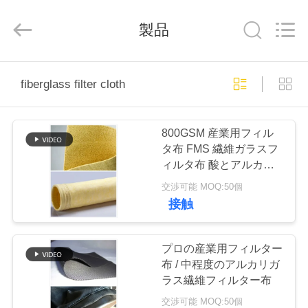
Copyright
©
2019
製品
-
2026
Anhui
Filter
Environmental
家
Technology
Co.,Ltd..
fiberglass filter cloth
All
Rights
Reserved.
プ
800GSM 産業用フィル
ロ
タ布 FMS 繊維ガラスフ
ィルタ布 酸とアルカリ
ダ
耐性
交渉可能 MOQ:50個
ク
接触
ト
プロの産業用フィルター
布 / 中程度のアルカリガ
私
ラス繊維フィルター布
交渉可能 MOQ:50個