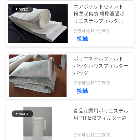
エアポケットセメント
な
粉塵収集袋 粉塵濾過ポ
さ
リエステルフィルターバ
ッグ
交渉可能 MOQ:50個
い
接触
ニ
ポリエステルフェルト
バッグハウスフィルター
ュ
バッグ
ー
交渉可能 MOQ:50個
接触
ス
食品産業用ポリエステル
引
用PTFE膜フィルター袋
用
交渉可能 MOQ:50個