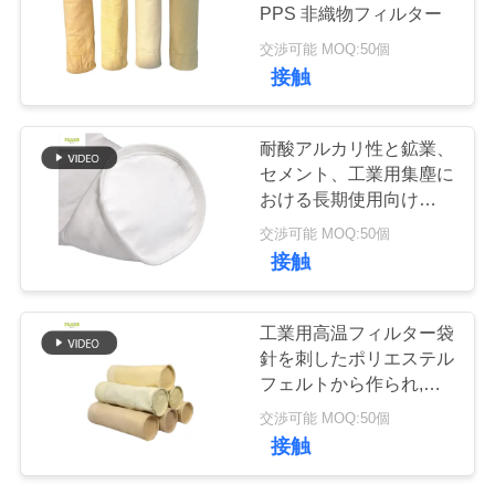
PPS 非織物フィルター
品
交渉可能 MOQ:50個
接触
質
管
耐酸アルカリ性と鉱業、
セメント、工業用集塵に
理
おける長期使用向けに設
計されたポリエステル高
交渉可能 MOQ:50個
温フィルターバッグ
私
接触
達
工業用高温フィルター袋
に
針を刺したポリエステル
フェルトから作られ,底
連
を強化して塵を収集する
交渉可能 MOQ:50個
絡
接触
し