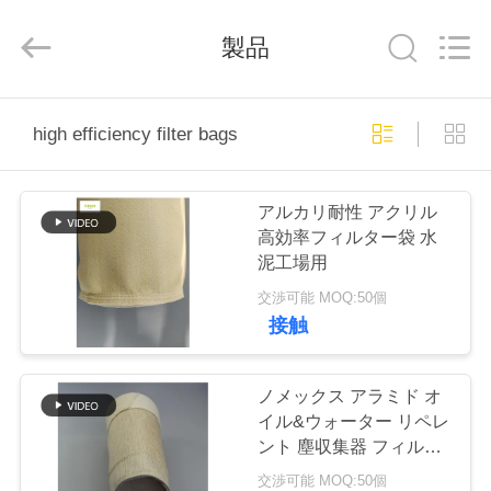
Copyright
©
2019
製品
-
2026
Anhui
Filter
Environmental
家
Technology
Co.,Ltd..
high efficiency filter bags
All
Rights
Reserved.
プ
アルカリ耐性 アクリル
ロ
高効率フィルター袋 水
泥工場用
ダ
交渉可能 MOQ:50個
ク
接触
ト
ノメックス アラミド オ
イル&ウォーター リペレ
私
ント 塵収集器 フィルタ
ー バッグ / 高効率のフィ
交渉可能 MOQ:50個