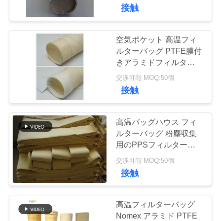
た
ルター バッグ
接触
ち
に
空気ポケット 高温フィ
ルターバッグ PTFE膜付
関
きアラミドフィルターバ
ッグ
し
交渉可能 MOQ:50個
接触
て
は
高温バッグハウス フィ
ルターバッグ 粉塵収集
用のPPSフィルターバ
工
ッグ
交渉可能 MOQ:50個
場
接触
旅
高温フィルターバッグ
行
Nomex アラミド PTFE