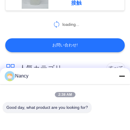
を
接触
要
求
loading...
し
お問い合わせ!
な
さ
人気カテゴリ
すべて
い
Nancy
集塵フィルターバッ
アラミドフィルター
地
グ
バッグ
2:38 AM
図
Good day, what product are you looking for?
ポリエステル フィル
液体フィルターバッ
ター・バッグ
グ
プ