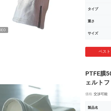
タイプ
重さ
DEO
サイズ
ベスト
PTFE膜
ェルトフ
価格:
交渉可能
製品名