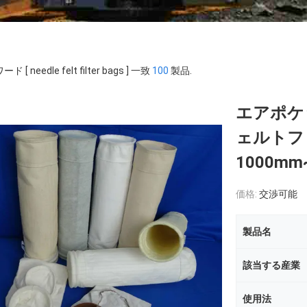
 [ needle felt filter bags ] 一致
100
製品.
エアポケ
ェルトフ
1000mm
価格:
交渉可能
製品名
該当する産業
使用法