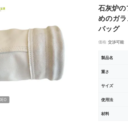
石灰炉の
めのガラ
バッグ
価格:
交渉可能
製品名
重さ
サイズ
DEO
使用法
材料