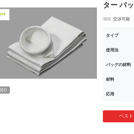
ター バッ
価格:
交渉可能
タイプ
使用法
バッグの材料
材料
DEO
応用
ベスト