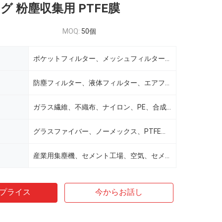
グ 粉塵収集用 PTFE膜
MOQ:
50個
ポケットフィルター、メッシュフィルターバッグ、ダストフィルターバッグ
防塵フィルター、液体フィルター、エアフィルター、スチール、カーボンブラック
ガラス繊維、不織布、ナイロン、PE、合成繊維
グラスファイバー、ノーメックス、PTFE、ポリエステル、ナイロン 100% モノフィラメント糸
産業用集塵機、セメント工場、空気、セメット工場などの集塵バッグ、集塵フィルター
プライス
今からお話し