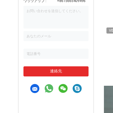
ワッツアップ :
+8615665409496
VI
連絡先