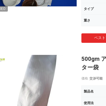
DEO
タイプ
重さ
ベスト
500g
ター袋
価格:
交渉可能
製品名
使用法