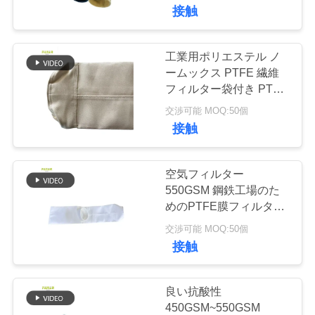
た
ター
接触
ち
に
工業用ポリエステル ノ
ームックス PTFE 繊維
関
フィルター袋付き PTFE
膜
し
交渉可能 MOQ:50個
接触
て
は
空気フィルター
550GSM 鋼鉄工場のた
めのPTFE膜フィルター
工
袋付きポリエステル
交渉可能 MOQ:50個
場
接触
旅
良い抗酸性
行
450GSM~550GSM