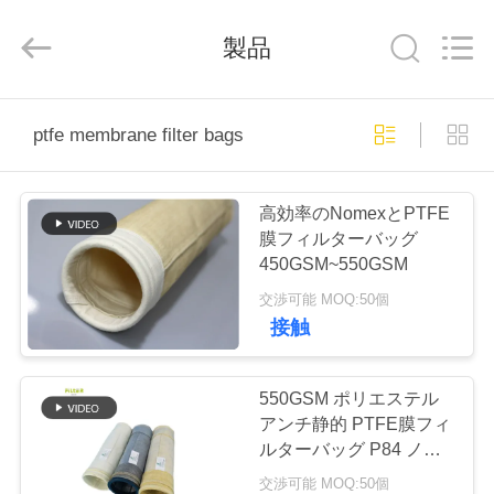
Copyright
©
2019
製品
-
2026
Anhui
Filter
Environmental
家
Technology
Co.,Ltd..
ptfe membrane filter bags
All
Rights
Reserved.
プ
高効率のNomexとPTFE
ロ
膜フィルターバッグ
450GSM~550GSM
ダ
交渉可能 MOQ:50個
ク
接触
ト
550GSM ポリエステル
アンチ静的 PTFE膜フィ
私
ルターバッグ P84 ノー
ムックス 塵収集フィル
交渉可能 MOQ:50個