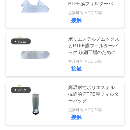
PTFE膜フィルターバッ
グ付きポリエステル
品
交渉可能 MOQ:50個
接触
質
管
ポリエステルノムックス
とPTFE膜フィルターバ
理
ッグ 鉄鋼工場のために
交渉可能 MOQ:50個
私
接触
達
高温耐性ポリエステル
に
抗静的 PTFE膜フィルタ
ーバッグ
連
交渉可能 MOQ:50個
絡
接触
し