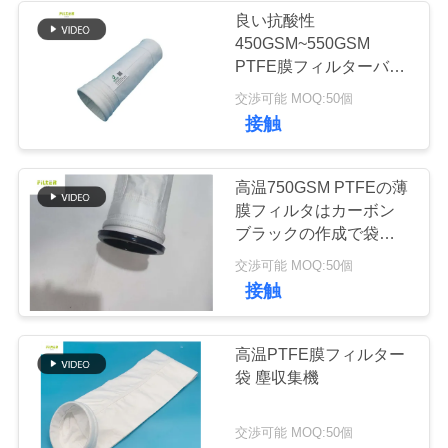
良い抗酸性
な
450GSM~550GSM
さ
PTFE膜フィルターバッ
グ付きポリエステル
交渉可能 MOQ:50個
い
接触
ニ
高温750GSM PTFEの薄
膜フィルタはカーボン
ュ
ブラックの作成で袋に入
ー
れる
交渉可能 MOQ:50個
接触
ス
高温PTFE膜フィルター
引
袋 塵収集機
用
交渉可能 MOQ:50個