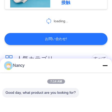
を
接触
要
求
loading...
し
お問い合わせ!
な
さ
人気カテゴリ
すべて
い
Nancy
集塵フィルターバッ
アラミドフィルター
地
グ
バッグ
7:14 AM
図
Good day, what product are you looking for?
ポリエステル フィル
液体フィルターバッ
ター・バッグ
グ
プ