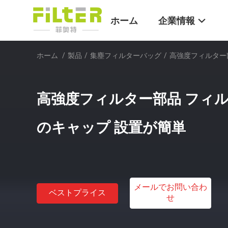
ホーム
企業情報
ホーム
/
製品
/
集塵フィルターバッグ
/
高強度フィルター
高強度フィルター部品 フィル
のキャップ 設置が簡単
メールでお問い合わ
ベストプライス
せ