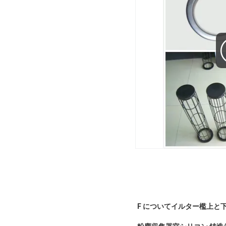
F について
イルター
檻上と