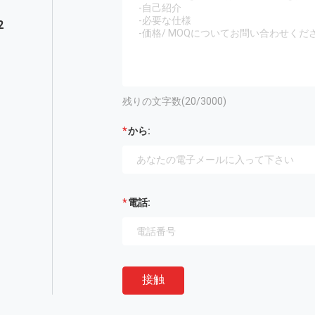
2
残りの文字数(
20
/3000)
から:
電話:
接触