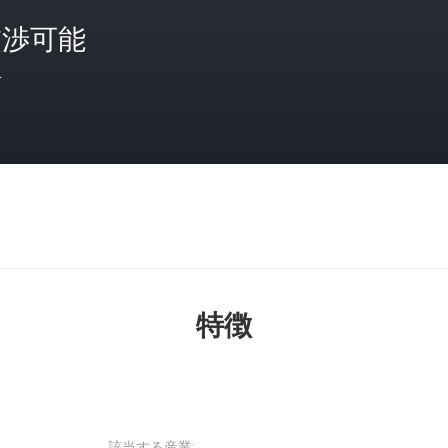
交渉可能
格
特徴
該当する産業: