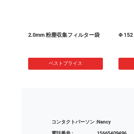
リエ
2.0mm 粉塵収集フィルター袋
Φ 1
バッグ
ベストプライス
コンタクトパーソン :
Nancy
電話番号 :
15665409496