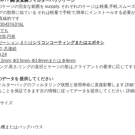
不?? 鋼/炭素鋼フィルターバッグケージ
ージの完全な範囲を surpply; それぞれのケージは,軽量,手軽,スム
グの肋骨に似ている.それは軽量で手軽で,簡単にインストールする必要が
直線的です.
04316316L
でも
封筒,円形
ゼーション,または
シリコンコーティングまたはエポキシ
ク,爪接続
0,24
3.2mm, Φ3.5mm, Φ3.8mmまたは Φ4mm
リング,長さ,リングの直径とケージの形は,クライアントの要求に応じてす
のデータを 提供してください
ィルターバッグのフィルタリング状態と使用寿命に直接影響します.詳細
ことを保証できます次の情報に従ってデータを提供してください. 詳細
とサイズ
集機またはバッグハウス