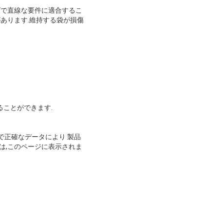
ーズで直線な要件に適合するこ
あります.維持する袋が損傷
ることができます.
で正確なデータにより 製品
は,このページに表示されま