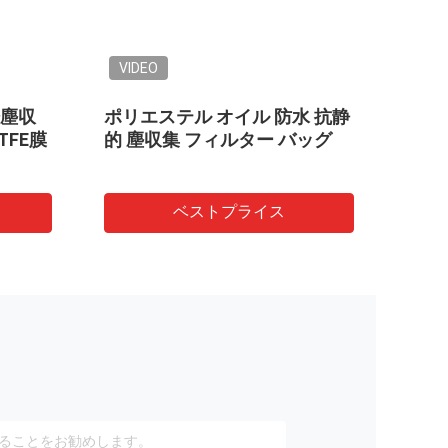
VIDEO
塵収
ポリエステル オイル 防水 抗静
PP
TFE膜
的 塵収集 フィルター バッグ
ター
ベストプライス