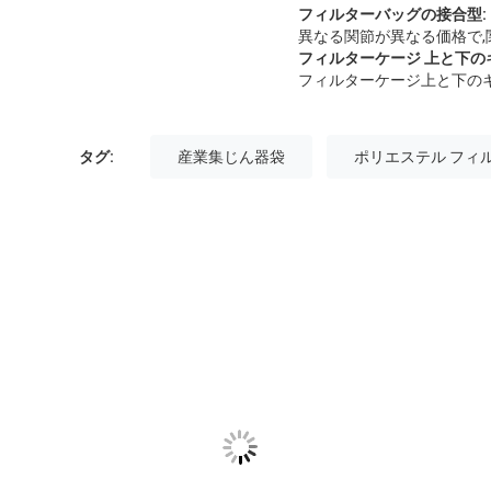
フィルターバッグの接合型:
異なる関節が異なる価格で,
フィルターケージ 上と下の
フィルターケージ上と下のキ
タグ:
産業集じん器袋
ポリエステル フィ