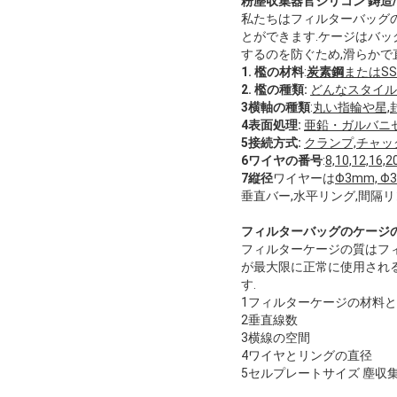
粉塵収集器官シリコン 鋳造/
私たちはフィルターバッグのケ
とができます.ケージはバッ
するのを防ぐため,滑らかで
1. 檻の材料
:
炭素鋼
またはSS3
2. 檻の種類:
どんなスタイル
3横軸の種類
:
丸い指輪や星,
4表面処理:
亜鉛・ガルバニ
5接続方式:
クランプ,チャッ
6ワイヤの番号
:
8,10,12,16,2
7縦径
ワイヤーは
Φ3mm, Φ
垂直バー,水平リング,間隔
フィルターバッグのケージ
フィルターケージの質はフ
が最大限に正常に使用される
す.
1フィルターケージの材料
2垂直線数
3横線の空間
4ワイヤとリングの直径
5セルプレートサイズ 塵収