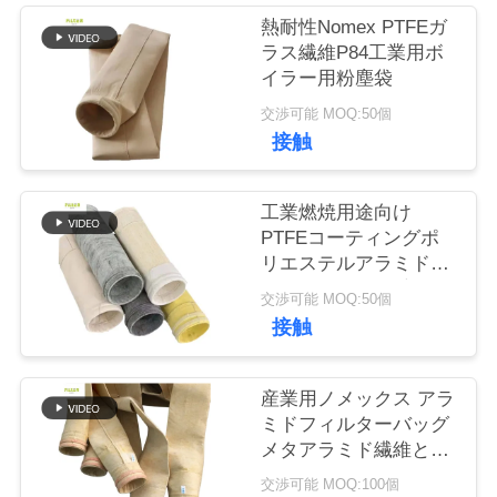
熱耐性Nomex PTFEガ
品
ラス繊維P84工業用ボ
イラー用粉塵袋
質
交渉可能 MOQ:50個
管
接触
理
工業燃焼用途向け
PTFEコーティングポ
私
リエステルアラミドフ
ィルターバッグ 高い引
交渉可能 MOQ:50個
達
張強度と耐薬品性
接触
に
連
産業用ノメックス アラ
ミドフィルターバッグ
絡
メタアラミド繊維とシ
ンギング処理により,粉
し
交渉可能 MOQ:100個