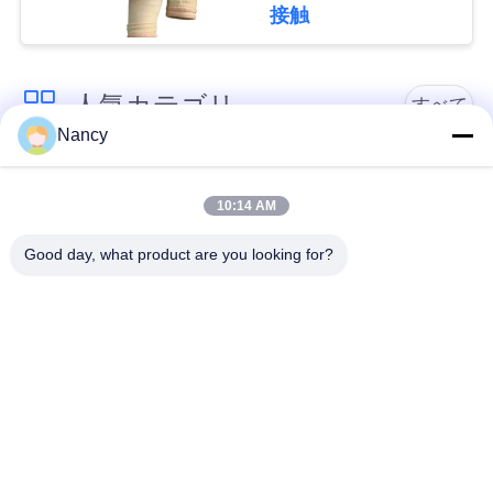
塵収集器の性能を向上
接触
させる
な
さ
人気カテゴリ
すべて
い
Nancy
集塵フィルターバッ
アラミドフィルター
ニ
グ
バッグ
10:14 AM
ュ
Good day, what product are you looking for?
ポリエステル フィル
液体フィルターバッ
ー
ター・バッグ
グ
ス
ガラス繊維フィルタ
PTFEフィルターバッ
ー袋
グ
引
用
バッグハウスフィル
フェルトフィルター
ターバッグ
バッグ