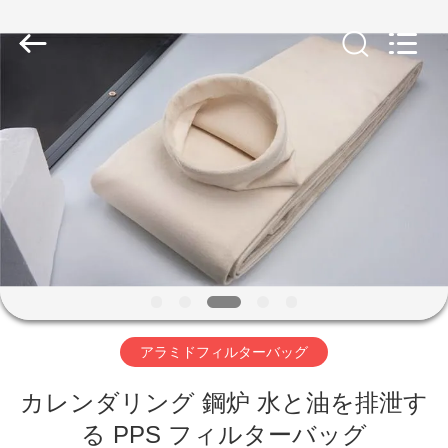
Copyright
©
2019
-
2026
Anhui
Filter
Environmental
家
Technology
Co.,Ltd..
All
Rights
Reserved.
プ
ロ
ダ
ク
ト
アラミドフィルターバッグ
カレンダリング 鋼炉 水と油を排泄す
私
る PPS フィルターバッグ