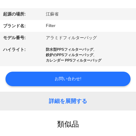
た
ち
起源の場所:
江蘇省
に
Filter
ブランド名:
関
モデル番号:
アラミドフィルターバッグ
し
,
ハイライト:
防水型PPSフィルターバッグ
,
鉄炉のPPSフィルターバッグ
て
カレンダー PPSフィルターバッグ
は
お問い合わせ!
工
詳細を展開する
場
旅
類似品
行