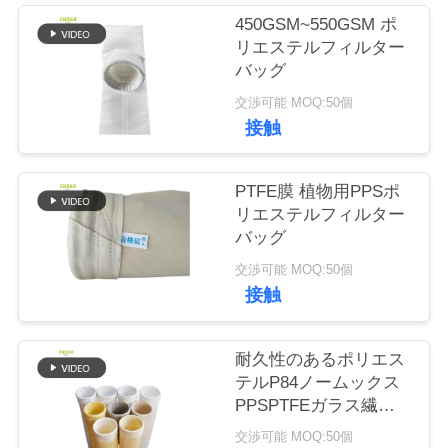
450GSM~550GSM ポ
品
リエステルフィルター
バッグ
質
交渉可能 MOQ:50個
管
接触
理
PTFE膜 植物用PPSポ
リエステルフィルター
私
バッグ
交渉可能 MOQ:50個
達
接触
に
連
耐久性のあるポリエス
テルP84ノームックス
絡
PPSPTFEガラス繊維
フィルター袋
し
交渉可能 MOQ:50個