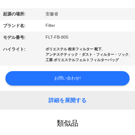
た
ち
起源の場所:
安徽省
に
Filter
ブランド名:
関
FLT-FB-805
モデル番号:
し
,
ハイライト:
ポリエステル 粉末フィルター 靴下
,
アンチステティック・ダスト・フィルター・ソック
て
工業 ポリエステルフェルトフィルターバッグ
は
お問い合わせ!
工
詳細を展開する
場
旅
類似品
行