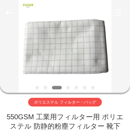
Copyright
©
2019
-
2026
Anhui
Filter
Environmental
家
Technology
Co.,Ltd..
All
Rights
Reserved.
プ
ロ
ダ
ク
ト
ポリエステル フィルター・バッグ
550GSM 工業用フィルター用 ポリエ
私
ステル 防静的粉塵フィルター 靴下