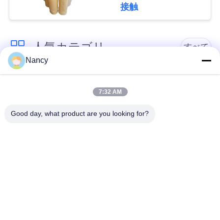
接触
な
さ
人気カテゴリ
すべて
い
Nancy
集塵フィルターバッ
アラミドフィルター
ニ
グ
バッグ
7:32 AM
ュ
Good day, what product are you looking for?
ポリエステル フィル
液体フィルターバッ
ー
ター・バッグ
グ
ス
ガラス繊維フィルタ
PTFEフィルターバッ
ー袋
グ
引
用
バッグハウスフィル
フェルトフィルター
ターバッグ
バッグ