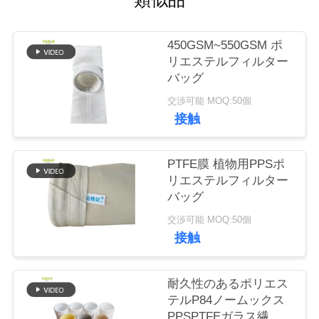
品
450GSM~550GSM ポ
質
リエステルフィルター
バッグ
管
交渉可能 MOQ:50個
理
接触
PTFE膜 植物用PPSポ
私
リエステルフィルター
達
バッグ
交渉可能 MOQ:50個
に
接触
連
絡
耐久性のあるポリエス
テルP84ノームックス
し
PPSPTFEガラス繊維