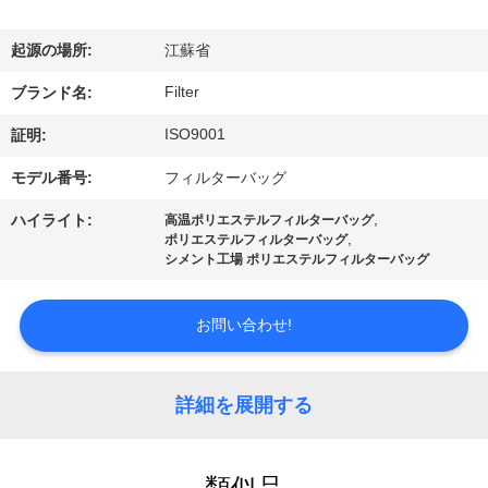
た
ち
起源の場所:
江蘇省
に
Filter
ブランド名:
関
ISO9001
証明:
し
モデル番号:
フィルターバッグ
て
,
ハイライト:
高温ポリエステルフィルターバッグ
,
ポリエステルフィルターバッグ
は
シメント工場 ポリエステルフィルターバッグ
お問い合わせ!
工
場
詳細を展開する
旅
行
類似品