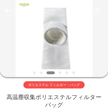
Copyright
©
2019
-
2026
Anhui
Filter
Environmental
家
Technology
Co.,Ltd..
All
Rights
Reserved.
プ
ロ
ダ
ク
ト
ポリエステル フィルター・バッグ
高温塵収集ポリエステルフィルター
私
バッグ