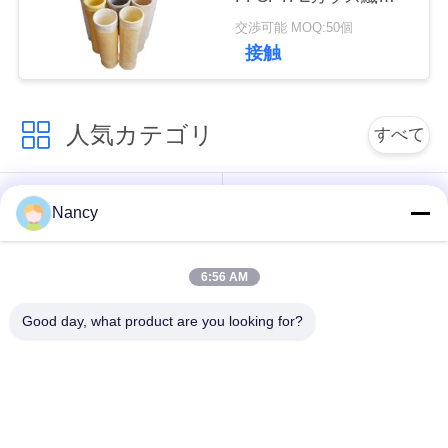
フィルター袋
な
交渉可能 MOQ:50個
接触
さ
い
人気カテゴリ
すべて
ニ
集塵フィルターバッ
アラミドフィルター
Nancy
ュ
グ
バッグ
ー
6:56 AM
ポリエステル フィル
液体フィルターバッ
ス
ター・バッグ
グ
Good day, what product are you looking for?
引
ガラス繊維フィルタ
PTFEフィルターバッ
ー袋
グ
用