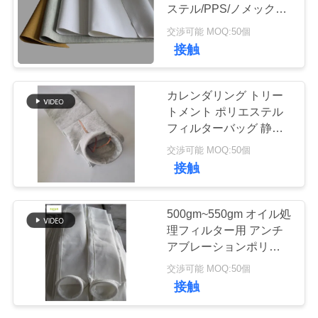
ステル/PPS/ノメック
ス/PTFE/P84 ニードル
品
交渉可能 MOQ:50個
フェルト
67
接触
質
ガラス繊維フィル
管
カレンダリング トリー
ター袋
トメント ポリエステル
理
フィルターバッグ 静止
性防止
交渉可能 MOQ:50個
私
接触
達
45
500gm~550gm オイル処
PTFEフィルターバ
に
理フィルター用 アンチ
アブレーションポリエス
連
ッグ
テルフィルター袋
交渉可能 MOQ:50個
絡
接触
し