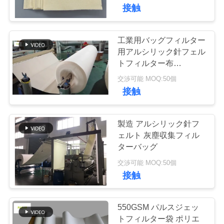
た
ラス
接触
ち
に
工業用バッグフィルター
113
用アルシリック針フェル
関
ポリエステル フィ
トフィルター布
550GSM
し
交渉可能 MOQ:50個
ルター・バッグ
接触
て
は
製造 アルシリック針フ
ェルト 灰塵収集フィル
ターバッグ
243
工
交渉可能 MOQ:50個
液体フィルターバ
場
接触
ッグ
旅
550GSM パルスジェッ
行
トフィルター袋 ポリエ