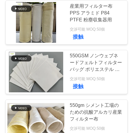
産業用フィルター布
な
PPS アラミド P84
53
さ
PTFE 粉塵収集器用
バッグハウスフィ
交渉可能 MOQ:50個
い
接触
ルターバッグ
ニ
550GSM ノンウェブネ
ードフェルトフィルター
ュ
バッグ ポリエステル ア
ー
ンチアシド
44
交渉可能 MOQ:50個
130mmX2500mm
接触
フェルトフィルタ
ス
ーバッグ
550gm シメント工場の
引
ための抗酸アルカリ産業
フィルター布
用
交渉可能 MOQ:50個