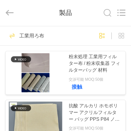
Copyright
©
2019
製品
-
2026
Anhui
Filter
Environmental
家
115
Technology
Co.,Ltd..
工業用ろ布
All
集塵フィルターバ
Rights
Reserved.
プ
ッグ
粉末処理 工業用フィル
ロ
ター布 / 粉末収集器 フィ
ルターバッグ 材料
ダ
交渉可能 MOQ:50個
ク
接触
99
ト
アラミドフィルタ
抗酸 アルカリ ホモポリ
マー アクリルフィルタ
ーバッグ
私
ー バッグ PPS P84 ノー
ムックス ファイバーグ
交渉可能 MOQ:50個