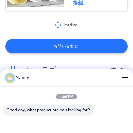
を
接触
32
要
求
loading...
高温フィルター袋
し
お問い合わせ!
な
さ
人気カテゴリ
すべて
い
12
Nancy
産業用集塵機
集塵フィルターバッ
アラミドフィルター
地
グ
バッグ
4:06 PM
図
Good day, what product are you looking for?
ポリエステル フィル
液体フィルターバッ
ター・バッグ
グ
プ