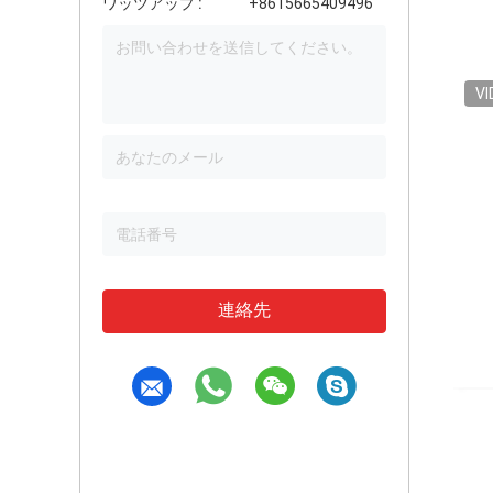
ワッツアップ :
+8615665409496
VI
連絡先