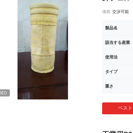
価格:
交渉可能
製品名
該当する産業
使用法
タイプ
重さ
DEO
ベスト