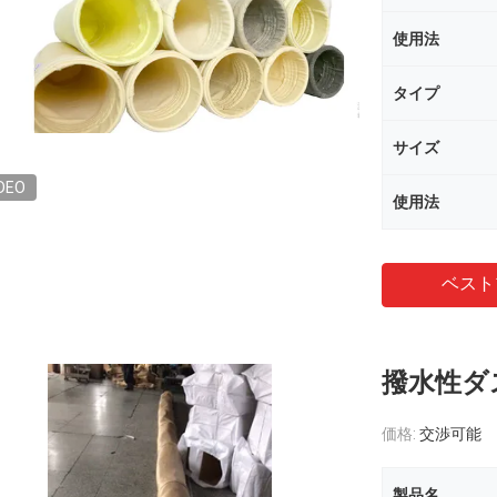
使用法
タイプ
サイズ
DEO
使用法
ベスト
撥水性ダ
価格:
交渉可能
製品名