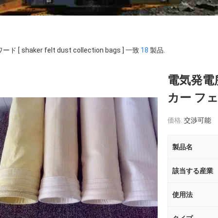
ド [ shaker felt dust collection bags ] 一致
18
製品.
電気発電
カー フ
価格:
交渉可能
製品名
該当する産業
使用法