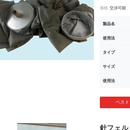
価格:
交渉可能
製品名
使用法
タイプ
サイズ
使用法
ベスト
針フェル