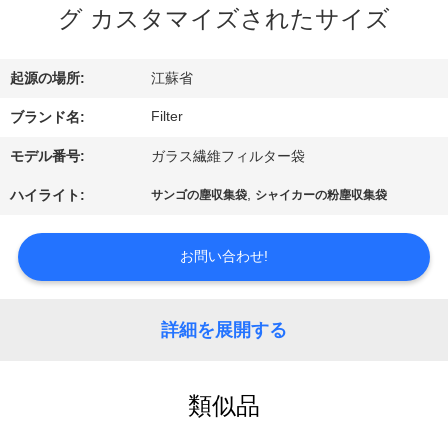
た
グ カスタマイズされたサイズ
ち
に
起源の場所:
江蘇省
関
Filter
ブランド名:
し
モデル番号:
ガラス繊維フィルター袋
て
,
ハイライト:
サンゴの塵収集袋
シャイカーの粉塵収集袋
は
お問い合わせ!
工
詳細を展開する
場
旅
類似品
行