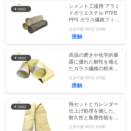
シメント工場用 アラミ
ドポリエステル PTFE
品
PPS ガラス繊維フィル
質
ターバッグ
交渉可能 MOQ:100個
接触
管
理
高温の磨きや化学的暴
露に優れた耐性を備え
たガラス繊維の粉末収
私
集フィルター袋
交渉可能 MOQ:100個
達
接触
に
連
熱セットとカレンダー
仕上げ処理を施した、
絡
耐久性と集塵性能を向
上させたグラスファイ
し
交渉可能 MOQ:100個