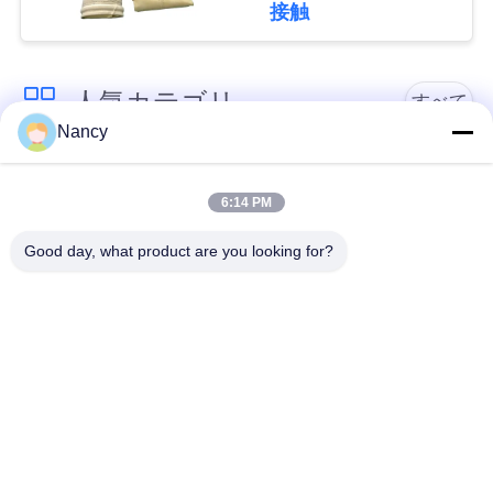
バーフィルターバッグ
接触
な
さ
人気カテゴリ
すべて
い
Nancy
集塵フィルターバッ
アラミドフィルター
ニ
グ
バッグ
6:14 PM
ュ
Good day, what product are you looking for?
ポリエステル フィル
液体フィルターバッ
ー
ター・バッグ
グ
ス
ガラス繊維フィルタ
PTFEフィルターバッ
ー袋
グ
引
用
バッグハウスフィル
フェルトフィルター
ターバッグ
バッグ