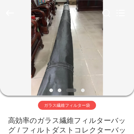
Copyright
©
2019
-
2026
Anhui
Filter
Environmental
家
Technology
Co.,Ltd..
All
Rights
Reserved.
プ
ロ
ダ
ク
ト
ガラス繊維フィルター袋
高効率のガラス繊維フィルターバッ
私
グ / フィルトダストコレクターバッ