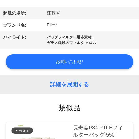
た
ち
起源の場所:
江蘇省
に
Filter
ブランド名:
関
,
ハイライト:
バッグフィルター用布素材
ガラス繊維のフィルタ クロス
し
て
お問い合わせ!
は
詳細を展開する
工
類似品
場
旅
長寿命P84 PTFEフィ
行
ルターバッグ 550