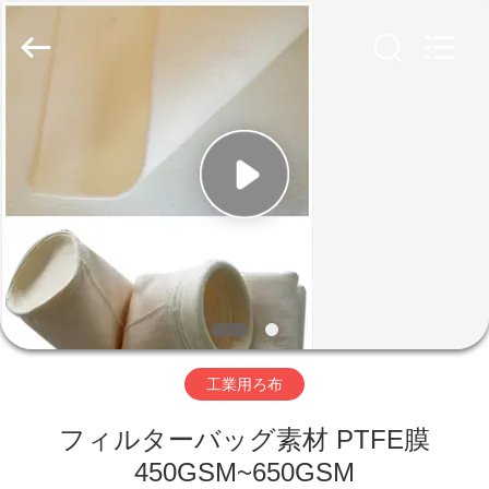
Copyright
©
2019
-
2026
Anhui
Filter
Environmental
家
Technology
Co.,Ltd..
All
Rights
Reserved.
プ
ロ
ダ
ク
ト
工業用ろ布
フィルターバッグ素材 PTFE膜
私
450GSM~650GSM