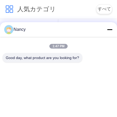
な
人気カテゴリ
すべて
さ
集塵フィルターバッ
アラミドフィルター
い
Nancy
グ
バッグ
ニ
1:47 PM
ポリエステル フィル
液体フィルターバッ
ター・バッグ
グ
ュ
Good day, what product are you looking for?
ー
ガラス繊維フィルタ
PTFEフィルターバッ
ー袋
グ
ス
バッグハウスフィル
フェルトフィルター
引
ターバッグ
バッグ
用