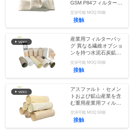
GSM P84フィルターク
ロス製 様々な産業用集
交渉可能 MOQ:50個
品
塵・ろ過システム向け
接触
質
管
産業用フィルターバッ
グ 異なる繊維オプショ
理
ンを持つ水泥石炭鉱山
鋼鉄工場のための塵収
交渉可能 MOQ:50個
集ソリューションを提
接触
私
供
達
アスファルト・セメン
に
トおよび鉱山産業を含
む重用産業用フィルタ
連
リング用途のために設
交渉可能 MOQ:50個
計された産業用フィル
絡
接触
タ布
し