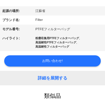
た
ち
起源の場所:
江蘇省
に
Filter
ブランド名:
関
モデル番号:
PTFEフィルターバッグ
し
,
ハイライト:
粉塵収集用PTFEフィルターバッグ
,
高温耐性PTFEフィルターバッグ
て
高温耐性フィルターバッグ
は
お問い合わせ!
工
詳細を展開する
場
旅
類似品
行