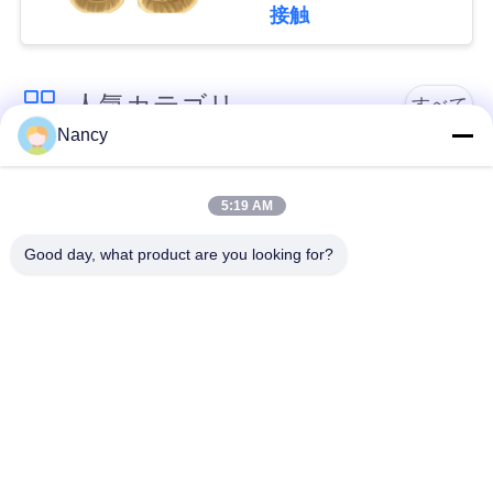
PPS P84 PTFEフィル
接触
ターバッグ
な
さ
人気カテゴリ
すべて
い
Nancy
集塵フィルターバッ
アラミドフィルター
ニ
グ
バッグ
5:19 AM
ュ
Good day, what product are you looking for?
ポリエステル フィル
液体フィルターバッ
ー
ター・バッグ
グ
ス
ガラス繊維フィルタ
PTFEフィルターバッ
ー袋
グ
引
用
バッグハウスフィル
フェルトフィルター
ターバッグ
バッグ