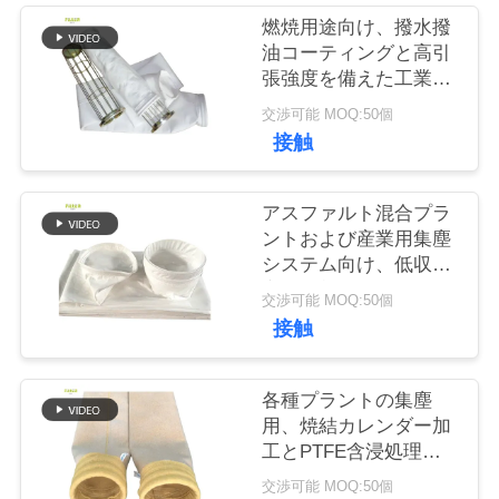
燃焼用途向け、撥水撥
品
油コーティングと高引
張強度を備えた工業用
質
PTFEフィルターバッ
交渉可能 MOQ:50個
グ
管
接触
理
アスファルト混合プラ
ントおよび産業用集塵
私
システム向け、低収縮
率の耐熱PTFEフィル
交渉可能 MOQ:50個
達
ターバッグ
接触
に
連
各種プラントの集塵
用、焼結カレンダー加
絡
工とPTFE含浸処理を
施した工業用グレード
し
交渉可能 MOQ:50個