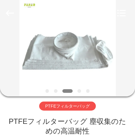
Copyright
©
2019
-
2026
Anhui
Filter
Environmental
家
Technology
Co.,Ltd..
All
Rights
Reserved.
プ
ロ
ダ
ク
ト
PTFEフィルターバッグ
PTFEフィルターバッグ 塵収集のた
私
めの高温耐性