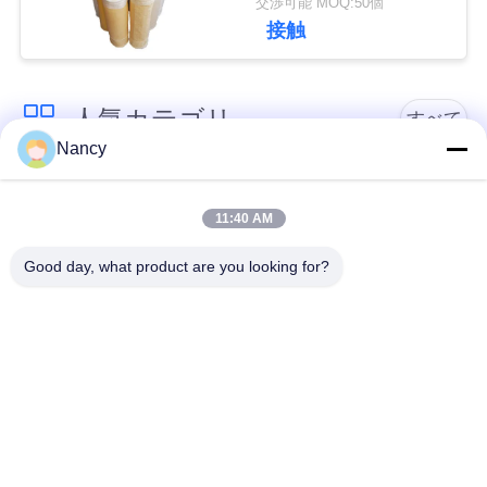
交渉可能 MOQ:50個
な
接触
さ
人気カテゴリ
い
すべて
Nancy
集塵フィルターバッ
アラミドフィルター
ニ
グ
バッグ
11:40 AM
ュ
Good day, what product are you looking for?
ー
ポリエステル フィル
液体フィルターバッ
ター・バッグ
グ
ス
ガラス繊維フィルタ
PTFEフィルターバッ
ー袋
グ
引
用
バッグハウスフィル
フェルトフィルター