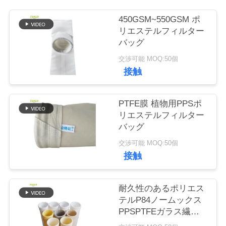
450GSM~550GSM ポ
品
リエステルフィルター
バッグ
質
交渉可能 MOQ:50個
管
接触
理
PTFE膜 植物用PPSポ
リエステルフィルター
私
バッグ
達
交渉可能 MOQ:50個
接触
に
連
耐久性のあるポリエス
絡
テルP84ノームックス
PPSPTFEガラス繊維
し
フィルター袋