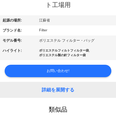
た
ト工場用
ち
に
起源の場所:
江蘇省
関
Filter
ブランド名:
し
モデル番号:
ポリエステル フィルター・バッグ
て
,
ハイライト:
ポリエステルフィルトフィルター袋
ポリエステル製の針フィルター袋
は
お問い合わせ!
工
場
詳細を展開する
旅
類似品
行