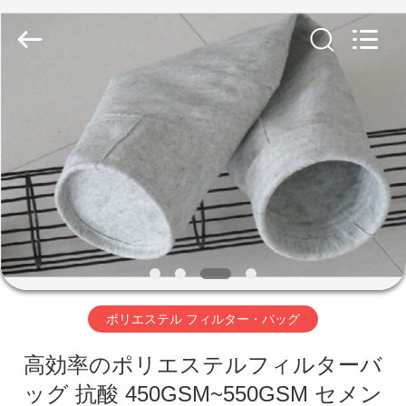
Copyright
©
2019
-
2026
Anhui
Filter
Environmental
家
Technology
Co.,Ltd..
All
Rights
Reserved.
プ
ロ
ダ
ク
ト
ポリエステル フィルター・バッグ
高効率のポリエステルフィルターバ
私
ッグ 抗酸 450GSM~550GSM セメン