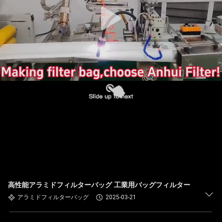
た
ち
に
関
し
て
は
工
場
高性能アラミドフィルターバッグ 工業用バッグフィルター
旅
アラミドフィルターバッグ
2025-03-21
行