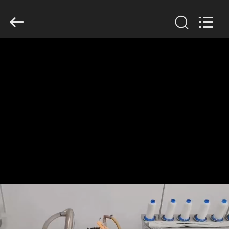
Copyright
©
2019
-
2026
Anhui
Filter
Environmental
家
Technology
Co.,Ltd..
All
Rights
Reserved.
プ
ロ
ダ
ク
ト
私