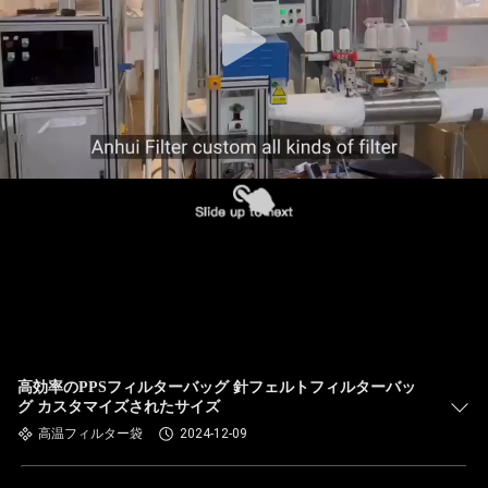
た
ち
に
関
し
て
は
工
場
高効率のPPSフィルターバッグ 針フェルトフィルターバッ
グ カスタマイズされたサイズ
旅
高温フィルター袋
2024-12-09
行