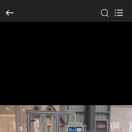
Copyright
©
2019
-
2026
Anhui
Filter
Environmental
家
Technology
Co.,Ltd..
All
Rights
Reserved.
プ
ロ
ダ
ク
ト
私