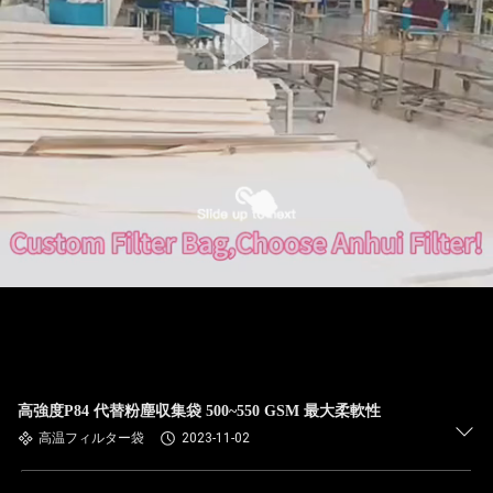
た
ち
に
関
し
て
は
工
場
高強度P84 代替粉塵収集袋 500~550 GSM 最大柔軟性
旅
高温フィルター袋
2023-11-02
行