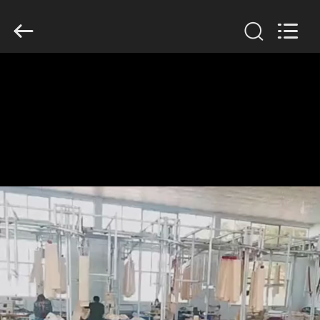
Copyright
©
2019
-
2026
Anhui
Filter
Environmental
家
Technology
Co.,Ltd..
All
Rights
Reserved.
プ
ロ
ダ
ク
ト
私