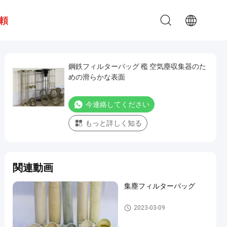
頼
鋼鉄フィルターバッグ 檻 空気塵収集器のた
めの滑らかな表面
今連絡してください
もっと詳しく知る
関連動画
集塵フィルターバッグ
集塵フィルターバッグ
2023-03-09