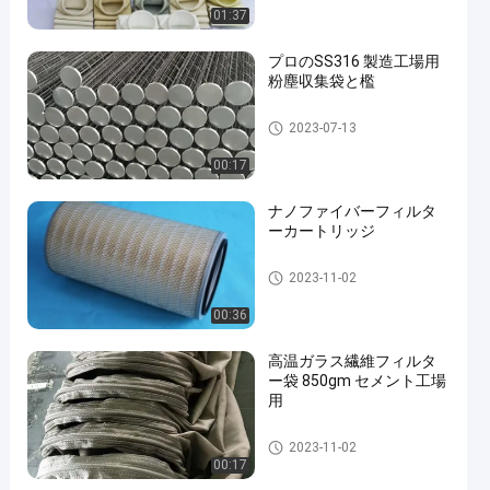
01:37
プロのSS316 製造工場用
粉塵収集袋と檻
フィルター・バッグのおり
2023-07-13
00:17
ナノファイバーフィルタ
ーカートリッジ
集塵フィルターバッグ
2023-11-02
00:36
高温ガラス繊維フィルタ
ー袋 850gm セメント工場
用
フィルター・バッグのおり
2023-11-02
00:17