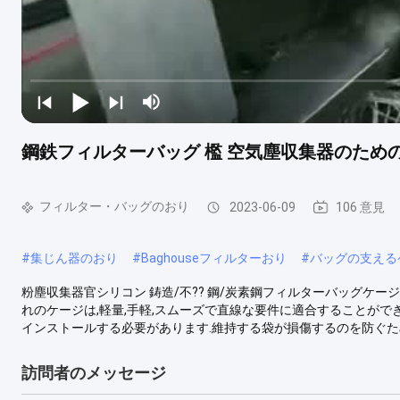
鋼鉄フィルターバッグ 檻 空気塵収集器のため
フィルター・バッグのおり
2023-06-09
106 意見
#
集じん器のおり
#
Baghouseフィルターおり
#
バッグの支える
粉塵収集器官シリコン 鋳造/不?? 鋼/炭素鋼フィルターバッグケージ 
れのケージは,軽量,手軽,スムーズで直線な要件に適合することがで
インストールする必要があります.維持する袋が損傷するのを防ぐため,滑
訪問者のメッセージ