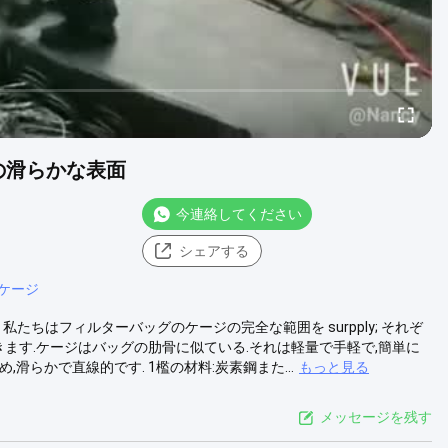
の滑らかな表面
今連絡してください
シェアする
ケージ
私たちはフィルターバッグのケージの完全な範囲を surpply; それぞ
きます.ケージはバッグの肋骨に似ている.それは軽量で手軽で,簡単に
らかで直線的です. 1檻の材料:炭素鋼また...
もっと見る
メッセージを残す