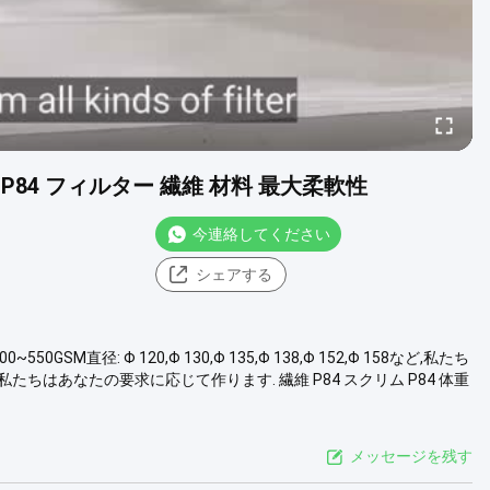
P84 フィルター 繊維 材料 最大柔軟性
今連絡してください
シェアする
M直径: Φ 120,Φ 130,Φ 135,Φ 138,Φ 152,Φ 158など,私たち
 私たちはあなたの要求に応じて作ります. 繊維 P84 スクリム P84 体重
メッセージを残す