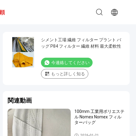
頼
シメント工場 繊維 フィルター プラント バ
ッグ P84 フィルター 繊維 材料 最大柔軟性
今連絡してください
もっと詳しく知る
関連動画
100mm 工業用ポリエステ
ル Nomex Nomex フィル
ターバッグ
高温フィルター袋
2026-01-21