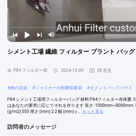
シメント工場 繊維 フィルター プラント バッグ 
P84 フィルター袋
2024-12-09
28 意見
#
粉の右袋
#
シャイカーの粉塵収集袋
#
セメントバッグハウス
P84 シメント工場用フィルターバッグ 材料:P84フィルター布体重: 500~550GS
はあなたの要求に応じてそれを作ります.長さ: 1000mm~8000mm.
(g/m2) 550 厚さ (mm) 2.2 幅 (mm) ≤ ...
もっと見る
訪問者のメッセージ