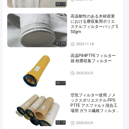
00:12
高温耐性のある木材産業
における塵収集用ポリエ
ステルフィルターバッグ 5
50gm
ポリエステル フィルター・バ
01:09
2025-11-18
ッグ
高温P84PTFEフィルター
袋 粉塵収集フィルター
ポリエステル フィルター・バ
2025-03-31
ッグ
00:17
空気フィルター使用 ノメ
ックスポリエステル PPS
PTFE アスファルト混合工
場用 ガラス繊維フィルタ
ーバッグ
集塵フィルターバッグ
00:18
2025-03-31