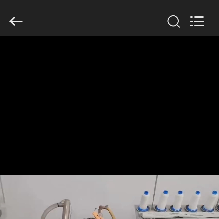
Copyright
©
2019
-
2026
Anhui
Filter
Environmental
家
Technology
Co.,Ltd..
All
Rights
Reserved.
プ
ロ
ダ
ク
ト
私