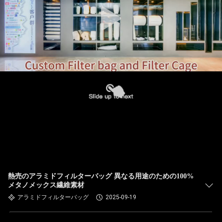
た
ち
に
関
し
て
は
工
場
熱売のアラミドフィルターバッグ 異なる用途のための100%
メタノメックス繊維素材
旅
アラミドフィルターバッグ
2025-09-19
行