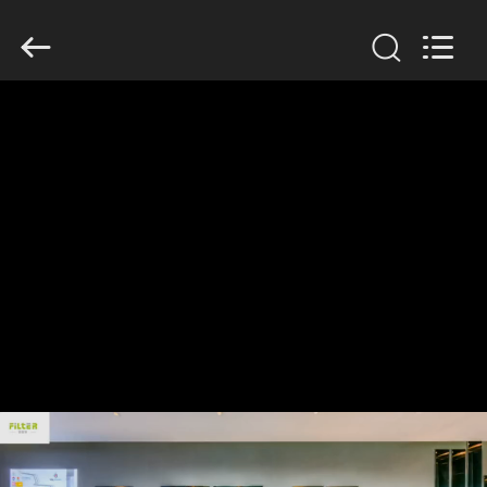
Copyright
©
2019
-
2026
Anhui
Filter
Environmental
家
Technology
Co.,Ltd..
All
Rights
Reserved.
プ
ロ
ダ
ク
ト
私