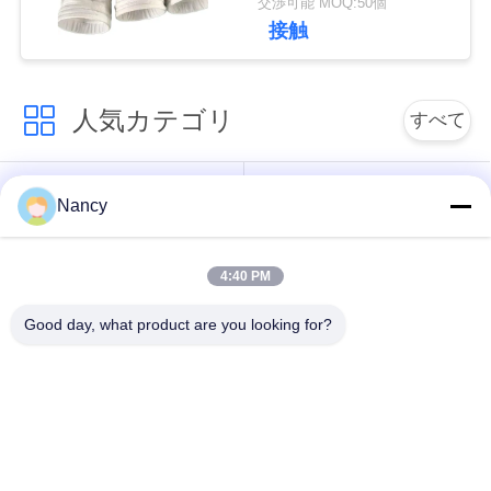
交渉可能 MOQ:50個
ターバッグ
な
接触
さ
人気カテゴリ
い
すべて
集塵フィルターバッ
アラミドフィルター
ニ
Nancy
グ
バッグ
ュ
4:40 PM
ー
ポリエステル フィル
液体フィルターバッ
ター・バッグ
グ
ス
Good day, what product are you looking for?
ガラス繊維フィルタ
PTFEフィルターバッ
ー袋
グ
引
用
バッグハウスフィル
フェルトフィルター