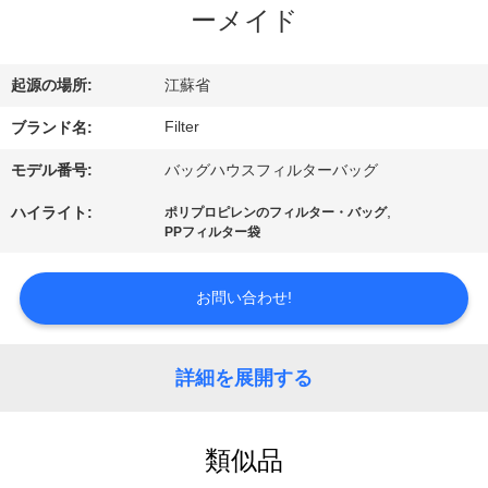
た
ーメイド
ち
に
起源の場所:
江蘇省
関
Filter
ブランド名:
し
モデル番号:
バッグハウスフィルターバッグ
て
,
ハイライト:
ポリプロピレンのフィルター・バッグ
PPフィルター袋
は
お問い合わせ!
工
場
詳細を展開する
旅
類似品
行