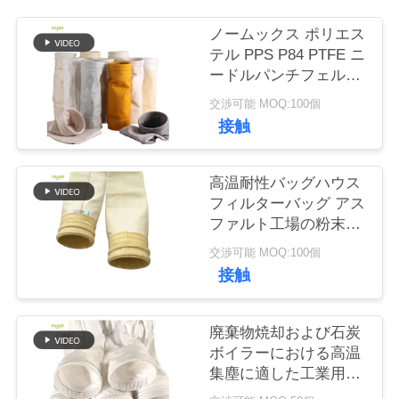
ノームックス ポリエス
品
テル PPS P84 PTFE ニ
ードルパンチフェルト
質
フィルター袋 工業用ボ
交渉可能 MOQ:100個
管
イラー用
接触
理
高温耐性バッグハウス
フィルターバッグ アス
私
ファルト工場の粉末収
集機のために100%ガ
達
交渉可能 MOQ:100個
ラス繊維で製造
接触
に
連
廃棄物焼却および石炭
絡
ボイラーにおける高温
集塵に適した工業用バ
し
グハウスPTFEフィル