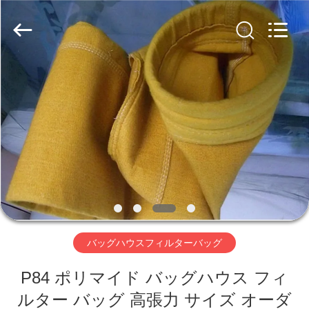
Copyright
©
2019
-
2026
Anhui
Filter
Environmental
家
Technology
Co.,Ltd..
All
Rights
Reserved.
プ
ロ
ダ
ク
ト
バッグハウスフィルターバッグ
P84 ポリマイド バッグハウス フィ
私
ルター バッグ 高張力 サイズ オーダ