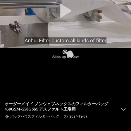
た
ち
に
関
し
て
は
工
場
オーダーメイド ノンウェブネックスのフィルターバッグ
450GSM~550GSM アスファルト工場用
旅
バッグハウスフィルターバッグ
2024-12-09
行