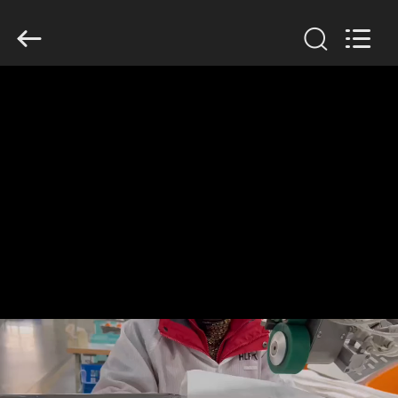
Copyright
©
2019
-
2026
Anhui
Filter
Environmental
家
Technology
Co.,Ltd..
All
Rights
Reserved.
プ
ロ
ダ
ク
ト
私