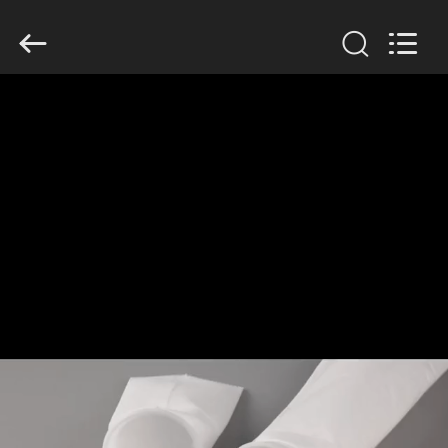
Copyright
©
2019
-
2026
Anhui
Filter
Environmental
家
Technology
Co.,Ltd..
All
Rights
Reserved.
プ
ロ
ダ
ク
ト
私