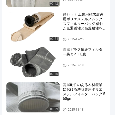
00:12
熱セット 工業用粉末濾過
用ポリエステルノムック
スフィルターバッグ 優れ
た気通透性と高温耐性を
有する
集塵フィルターバッグ
00:24
2025-12-25
高温ガラス繊維フィルタ
ー袋とPTFE膜
ガラス繊維フィルター袋
2025-09-19
00:16
高温耐性のある木材産業
における塵収集用ポリエ
ステルフィルターバッグ 5
50gm
ポリエステル フィルター・バ
01:09
2025-11-18
ッグ