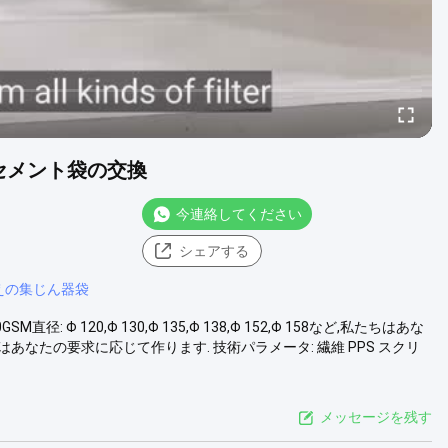
 セメント袋の交換
今連絡してください
シェアする
えの集じん器袋
: Φ 120,Φ 130,Φ 135,Φ 138,Φ 152,Φ 158など,私たちはあな
ちはあなたの要求に応じて作ります. 技術パラメータ: 繊維 PPS スクリ
メッセージを残す