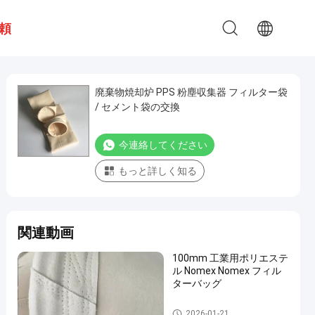
頼
廃棄物焼却炉 PPS 粉塵収集器 フィルター袋
/ セメント袋の交換
今連絡してください
もっと詳しく知る
関連動画
100mm 工業用ポリエステ
ル Nomex Nomex フィル
ターバッグ
高温フィルター袋
2026-01-21