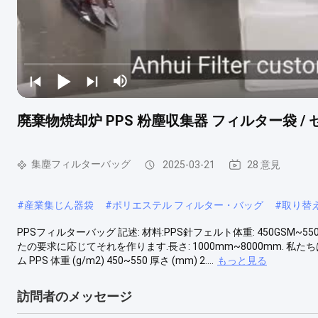
廃棄物焼却炉 PPS 粉塵収集器 フィルター袋 /
集塵フィルターバッグ
2025-03-21
28 意見
#
産業集じん器袋
#
ポリエステル フィルター・バッグ
#
取り替
PPSフィルターバッグ 記述: 材料:PPS針フェルト体重: 450GSM~550GSM直径
たの要求に応じてそれを作ります.長さ: 1000mm~8000mm. 私た
ム PPS 体重 (g/m2) 450~550 厚さ (mm) 2....
もっと見る
訪問者のメッセージ