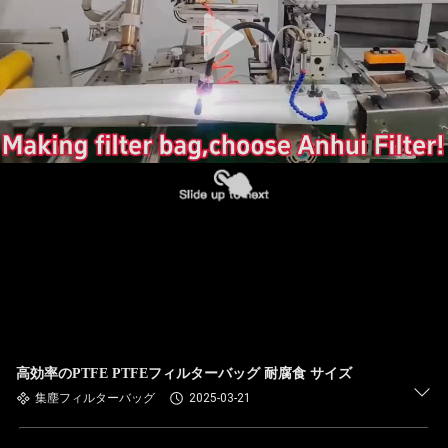
た
ち
に
関
し
て
は
工
場
高効率のPTFE PTFEフィルターバッグ 耐腐食 サイズ
旅
集塵フィルターバッグ
2025-03-21
行