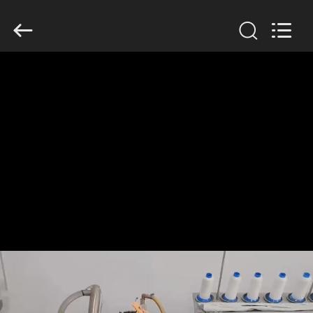
Copyright
©
2019
-
2026
Anhui
Filter
Environmental
家
Technology
Co.,Ltd..
All
Rights
Reserved.
プ
ロ
ダ
ク
ト
私