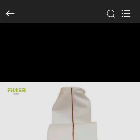
Copyright
©
2019
-
2026
Anhui
Filter
Environmental
家
Technology
Co.,Ltd..
All
Rights
Reserved.
プ
ロ
ダ
ク
ト
私