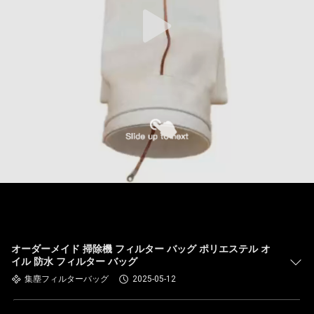
た
ち
に
関
し
て
は
工
場
オーダーメイド 掃除機 フィルター バッグ ポリエステル オ
イル 防水 フィルター バッグ
旅
集塵フィルターバッグ
2025-05-12
行