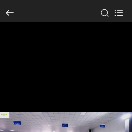
Copyright
©
2019
-
2026
Anhui
Filter
Environmental
家
Technology
Co.,Ltd..
All
Rights
Reserved.
プ
ロ
ダ
ク
ト
私