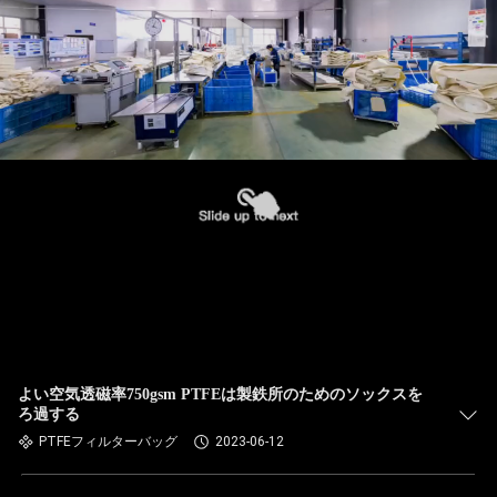
た
ち
に
関
し
て
は
工
場
よい空気透磁率750gsm PTFEは製鉄所のためのソックスを
ろ過する
旅
PTFEフィルターバッグ
2023-06-12
行