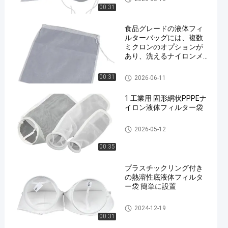
00:31
食品グレードの液体フィ
ルターバッグには、複数
ミクロンのオプションが
あり、洗えるナイロンメ
ッシュと液体の濾過と分
離のための安全な引き紐
液体フィルターバッグ
00:31
2026-06-11
開閉が付いています。
1 工業用 固形網状PPPEナ
イロン液体フィルター袋
液体フィルターバッグ
2026-05-12
00:35
プラスチックリング付き
の熱溶性底液体フィルタ
ー袋 簡単に設置
液体フィルターバッグ
2024-12-19
00:31