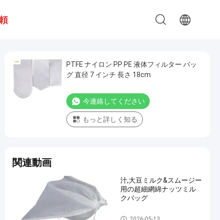
頼
PTFE ナイロン PP PE 液体フィルター バッ
グ 直径 7 インチ 長さ 18cm
今連絡してください
もっと詳しく知る
関連動画
汁,大豆ミルク&スムージー
用の超細網綿ナッツミル
クバッグ
液体フィルターバッグ
2026-05-13