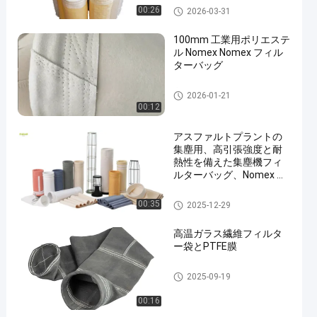
ポリエステル フィルター・バ
00:26
2026-03-31
ッグ
100mm 工業用ポリエステ
ル Nomex Nomex フィル
ターバッグ
高温フィルター袋
2026-01-21
00:12
アスファルトプラントの
集塵用、高引張強度と耐
熱性を備えた集塵機フィ
ルターバッグ、Nomex ポ
リエステル繊維フィルタ
ーバッグ
ポリエステル フィルター・バ
00:35
2025-12-29
ッグ
高温ガラス繊維フィルタ
ー袋とPTFE膜
ガラス繊維フィルター袋
2025-09-19
00:16