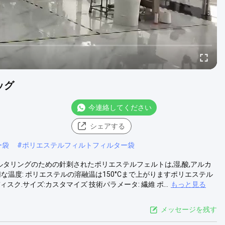
ッグ
今連絡してください
シェアする
ー袋
#
ポリエステルフィルトフィルター袋
 フィルタリングのための針刺されたポリエステルフェルトは,湿,酸,アルカ
温度: ポリエステルの溶融温は150°Cまで上がりますポリエステル
ク.サイズ:カスタマイズ 技術パラメータ: 繊維 ポ...
もっと見る
メッセージを残す