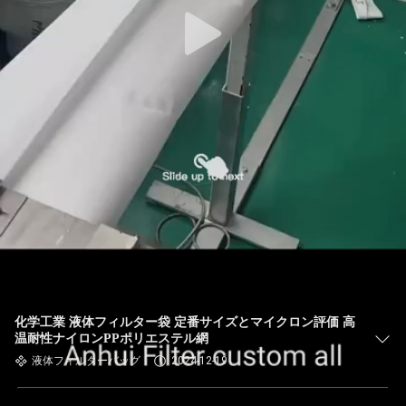
た
ち
に
関
し
て
は
工
場
化学工業 液体フィルター袋 定番サイズとマイクロン評価 高
温耐性ナイロンPPポリエステル網
旅
液体フィルターバッグ
2024-12-19
行