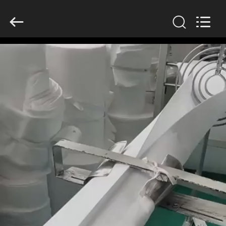
Copyright
©
2019
-
2026
Anhui
Filter
Environmental
家
Technology
Co.,Ltd..
All
Rights
Reserved.
プ
ロ
ダ
ク
ト
私