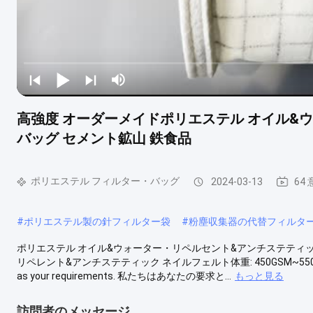
高強度 オーダーメイドポリエステル オイル&
バッグ セメント鉱山 鉄食品
ポリエステル フィルター・バッグ
2024-03-13
64
#
ポリエステル製の針フィルター袋
#
粉塵収集器の代替フィルタ
ポリエステル オイル&ウォーター・リペルセント&アンチステティック
リペレント&アンチステティック ネイルフェルト体重: 450GSM~550GSM直径: Φ 120
as your requirements. 私たちはあなたの要求と...
もっと見る
訪問者のメッセージ