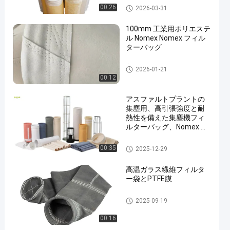
ポリエステル フィルター・バ
00:26
2026-03-31
ッグ
100mm 工業用ポリエステ
ル Nomex Nomex フィル
ターバッグ
高温フィルター袋
2026-01-21
00:12
アスファルトプラントの
集塵用、高引張強度と耐
熱性を備えた集塵機フィ
ルターバッグ、Nomex ポ
リエステル繊維フィルタ
ーバッグ
ポリエステル フィルター・バ
00:35
2025-12-29
ッグ
高温ガラス繊維フィルタ
ー袋とPTFE膜
ガラス繊維フィルター袋
2025-09-19
00:16