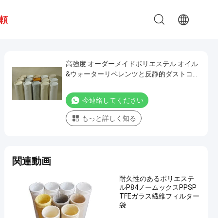
頼
高強度 オーダーメイドポリエステル オイル
&ウォーターリペレンツと反静的ダストコレ
クター バッグ セメント鉱山 鉄食品
今連絡してください
もっと詳しく知る
関連動画
耐久性のあるポリエステ
ルP84ノームックスPPSP
TFEガラス繊維フィルター
袋