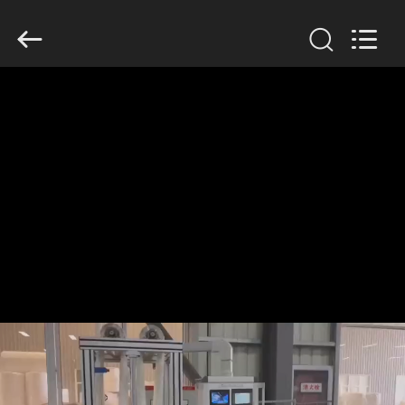
Copyright
©
2019
-
2026
Anhui
Filter
Environmental
家
Technology
Co.,Ltd..
All
Rights
Reserved.
プ
ロ
ダ
ク
ト
私