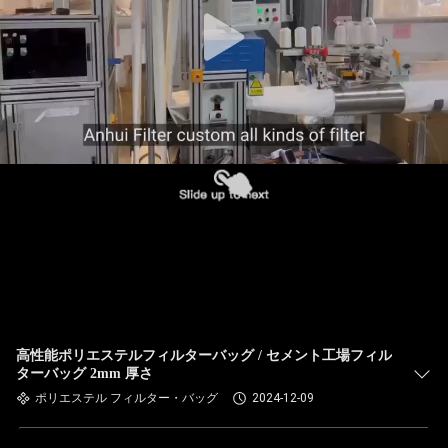
た
ち
に
関
し
て
は
工
場
高性能ポリエステルフィルターバッグ / セメント工場フィル
ターバッグ 2mm 厚さ
旅
ポリエステル フィルター・バッグ
2024-12-09
行