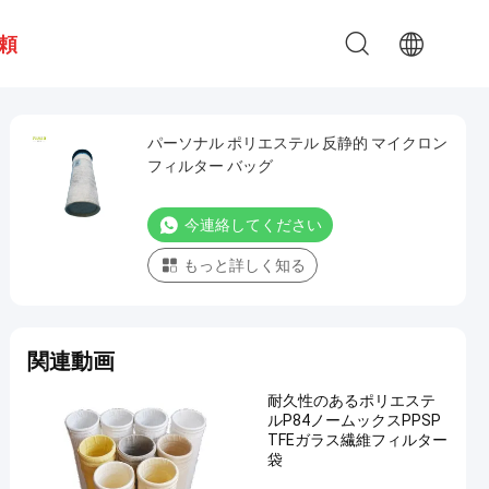
頼
パーソナル ポリエステル 反静的 マイクロン
フィルター バッグ
今連絡してください
もっと詳しく知る
関連動画
耐久性のあるポリエステ
ルP84ノームックスPPSP
TFEガラス繊維フィルター
袋