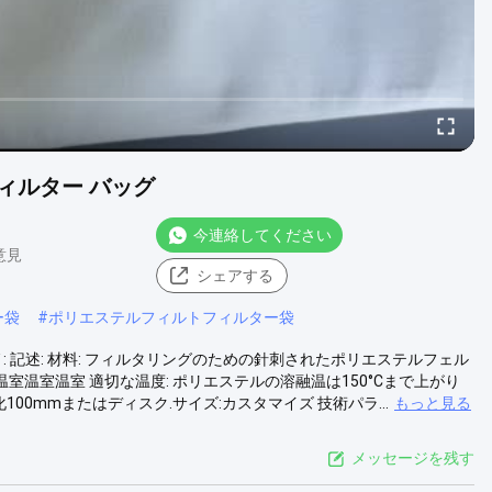
ィルター バッグ
今連絡してください
 意見
シェアする
ー袋
#
ポリエステルフィルトフィルター袋
 : 記述: 材料: フィルタリングのための針刺されたポリエステルフェル
室温室温室 適切な温度: ポリエステルの溶融温は150°Cまで上がり
00mmまたはディスク.サイズ:カスタマイズ 技術パラ...
もっと見る
メッセージを残す