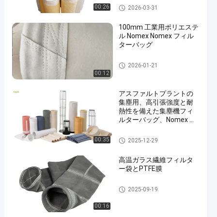
ポリエステル フィルター・バ
00:26
2026-03-31
ッグ
100mm 工業用ポリエステ
ル Nomex Nomex フィル
ターバッグ
高温フィルター袋
2026-01-21
00:12
アスファルトプラントの
集塵用、高引張強度と耐
熱性を備えた集塵機フィ
ルターバッグ、Nomex ポ
リエステル繊維フィルタ
ーバッグ
ポリエステル フィルター・バ
00:35
2025-12-29
ッグ
高温ガラス繊維フィルタ
ー袋とPTFE膜
ガラス繊維フィルター袋
2025-09-19
00:16