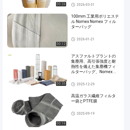
ポリエステル フィルター・バ
00:26
2026-03-31
ッグ
100mm 工業用ポリエステ
ル Nomex Nomex フィル
ターバッグ
高温フィルター袋
2026-01-21
00:12
アスファルトプラントの
集塵用、高引張強度と耐
熱性を備えた集塵機フィ
ルターバッグ、Nomex ポ
リエステル繊維フィルタ
ーバッグ
ポリエステル フィルター・バ
00:35
2025-12-29
ッグ
高温ガラス繊維フィルタ
ー袋とPTFE膜
ガラス繊維フィルター袋
2025-09-19
00:16