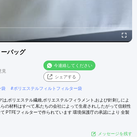
ターバッグ
今連絡してください
 意見
シェアする
ー袋
#
ポリエステルフィルトフィルター袋
グは,ポリエステル繊維,ポリエステルフィラメント,および針刺しによ
これらの材料はすべて,私たちの会社によって生産され,したがって信頼性
 PTFEフィルターで作られています 環境保護庁の承認により 全製
メッセージを残す