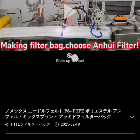
た
ち
に
関
し
て
は
工
場
ノメックス ニードルフェルト P84 PTFE ポリエステル アス
ファルトミックスプラント アラミドフィルターバッグ
旅
PTFEフィルターバッグ
2025-02-18
行