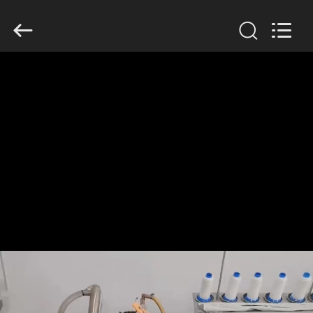
Copyright
©
2019
-
2026
Anhui
Filter
Environmental
家
Technology
Co.,Ltd..
All
Rights
Reserved.
プ
ロ
ダ
ク
ト
私